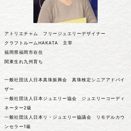
メディア掲載
エントリー
お問い合わせ
アトリエチャム フリージュエリーデザイナー
クラフトルームHAKATA 主宰
福岡県福岡市在住
関東生れ九州育ち
一般社団法人日本真珠振興会 真珠検定シニアアドバイ
ザー
一般社団法人日本ジュエリー協会 ジュエリーコーディ
ネーター2級
一般社団法人日本リ・ジュエリー協議会 リモデルカウ
ンセラー1級