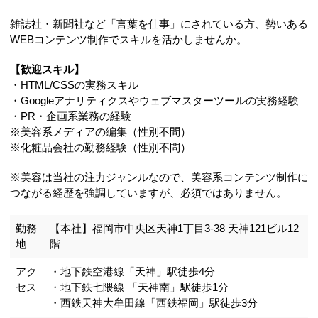
雑誌社・新聞社など「言葉を仕事」にされている方、勢いある
WEBコンテンツ制作でスキルを活かしませんか。
【歓迎スキル】
・HTML/CSSの実務スキル
・Googleアナリティクスやウェブマスターツールの実務経験
・PR・企画系業務の経験
※美容系メディアの編集（性別不問）
※化粧品会社の勤務経験（性別不問）
※美容は当社の注力ジャンルなので、美容系コンテンツ制作に
つながる経歴を強調していますが、必須ではありません。
勤務
【本社】福岡市中央区天神1丁目3-38 天神121ビル12
地
階
アク
・地下鉄空港線「天神」駅徒歩4分
セス
・地下鉄七隈線 「天神南」駅徒歩1分
・西鉄天神大牟田線「西鉄福岡」駅徒歩3分