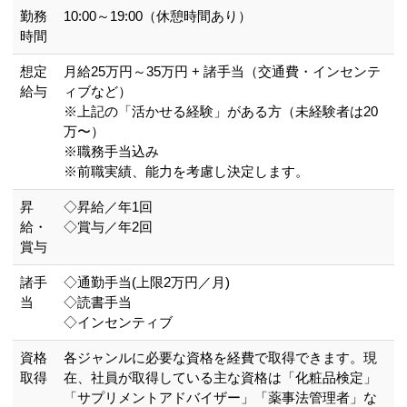
勤務
10:00～19:00（休憩時間あり）
時間
想定
月給25万円～35万円 + 諸手当（交通費・インセンテ
給与
ィブなど）
※上記の「活かせる経験」がある方（未経験者は20
万〜）
※職務手当込み
※前職実績、能力を考慮し決定します。
昇
◇昇給／年1回
給・
◇賞与／年2回
賞与
諸手
◇通勤手当(上限2万円／月)
当
◇読書手当
◇インセンティブ
資格
各ジャンルに必要な資格を経費で取得できます。現
取得
在、社員が取得している主な資格は「化粧品検定」
「サプリメントアドバイザー」「薬事法管理者」な