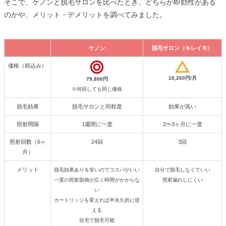
そこで、ケノンと脱毛サロンを比べたとき、どちらが即効性がある
のかや、メリット・デメリットを調べてみました。
ケノン
脱毛サロン（キレイモ）
価格（税込み）
10,260円/月
79,800円
※何回しても同じ価格
脱毛効果
脱毛サロンと同程度
効果が高い
照射間隔
1週間に一度
2〜3ヶ月に一度
照射回数（6ヶ
24回
3回
月）
メリット
脱毛効果あり＆安いのでコスパがいい
自分で脱毛しなくていい
一度の照射面積が広く時間がかからな
照射漏れしにくい
い
カートリッジを変えれば半永久的に使
える
自宅で脱毛可能