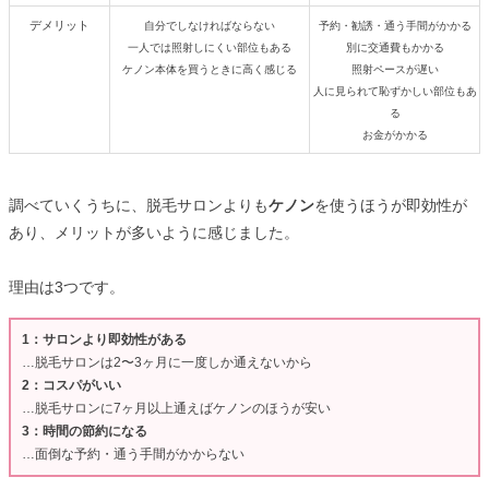
デメリット
自分でしなければならない
予約・勧誘・通う手間がかかる
一人では照射しにくい部位もある
別に交通費もかかる
ケノン本体を買うときに高く感じる
照射ペースが遅い
人に見られて恥ずかしい部位もあ
る
お金がかかる
調べていくうちに、脱毛サロンよりも
ケノン
を使うほうが即効性が
あり、メリットが多いように感じました。
理由は3つです。
1：サロンより即効性がある
…脱毛サロンは2〜3ヶ月に一度しか通えないから
2：コスパがいい
…脱毛サロンに7ヶ月以上通えばケノンのほうが安い
3：時間の節約になる
…面倒な予約・通う手間がかからない