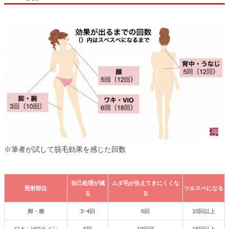
※筆者が試して脱毛効果を感じた回数
自己処理が減
ムダ毛が生えてきにくくな
照射部位
ツルスベになる
る
る
脚・腕
3･4回
6回
10回以上