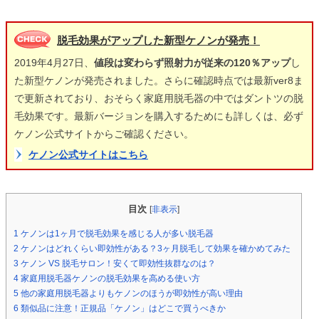
脱毛効果がアップした新型ケノンが発売！
2019年4月27日、
値段は変わらず照射力が従来の120％アップ
し
た新型ケノンが発売されました。さらに確認時点では最新ver8ま
で更新されており、おそらく家庭用脱毛器の中ではダントツの脱
毛効果です。最新バージョンを購入するためにも詳しくは、必ず
ケノン公式サイトからご確認ください。
ケノン公式サイトはこちら
目次
[
非表示
]
1
ケノンは1ヶ月で脱毛効果を感じる人が多い脱毛器
2
ケノンはどれくらい即効性がある？3ヶ月脱毛して効果を確かめてみた
3
ケノン VS 脱毛サロン！安くて即効性抜群なのは？
4
家庭用脱毛器ケノンの脱毛効果を高める使い方
5
他の家庭用脱毛器よりもケノンのほうが即効性が高い理由
6
類似品に注意！正規品「ケノン」はどこで買うべきか