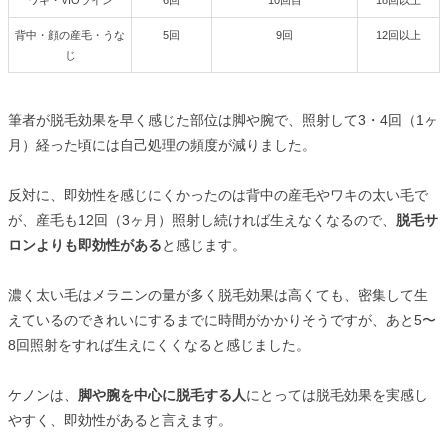
ワキ・VIOライン
6回
10回目
18回以上
背中・顔の産毛・うな
5回
9回
12回以上
じ
筆者が脱毛効果を早く感じた部位は脚や腕で、照射して3・4回（1ヶ
月）経った頃には自己処理の頻度が減りました。
反対に、即効性を感じにくかったのは背中の産毛やワキの太い毛で
が、産毛も12回（3ヶ月）照射し続ければ生えなくなるので、
脱毛サ
ロンよりも即効性がある
と感じます。
濃く太い毛はメラニンの量が多く脱毛効果は高くても、密集して生
えているのできれいにするまでに時間がかかりそうですが、あと5〜
8回照射をすれば生えにくくなると感じました。
ケノンは、
脚や腕を中心に脱毛する人
にとっては脱毛効果を実感し
やすく、即効性があると言えます。