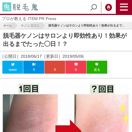
プロが教える ITEM PR Press
ホーム
ケノン 口コミ
脱毛器ケノンはサロンより即効性あり！効果が出るまで...
脱毛器ケノンはサロンより即効性あり！効果が
出るまでたった◯日！？
［公開日］2018/06/17［更新日］2019/05/06
tweet
0
0
0
送る